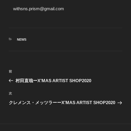
withsns.prism@gmail.com
カ
NEWS
テ
ゴ
リ
ー
投
前
前
稿
の
村田直哉ーX’MAS ARTIST SHOP2020
ナ
投
ビ
稿
次
次
ゲ
の
クレメンス・メッツラーーX’MAS ARTIST SHOP2020
投
ー
稿
シ
ョ