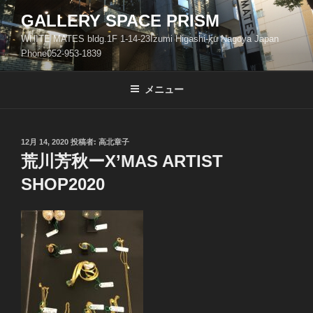
コ
GALLERY SPACE PRISM
ン
WHITE MATES bldg.1F 1-14-23Izumi Higashi-ku Nagoya Japan
テ
Phone052-953-1839
ン
ツ
メニュー
へ
ス
キ
ッ
投
12月 14, 2020
投稿者:
高北章子
稿
荒川芳秋ーX’MAS ARTIST
プ
日:
SHOP2020