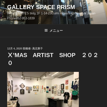
コ
GALLERY SPACE PRISM
ン
WHITE MATES bldg.1F 1-14-23Izumi Higashi-ku Nagoya Japan
テ
Phone052-953-1839
ン
ツ
メニュー
へ
ス
キ
ッ
投
12月 4, 2020
投稿者:
高北章子
稿
Ⅹ’MAS ARTIST SHOP ２０２
プ
日:
０