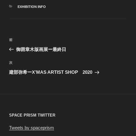
カ
EXHIBITION INFO
テ
ゴ
リ
ー
投
前
前
稿
の
御囲章木版画展ー最終日
ナ
投
ビ
稿
次
次
ゲ
の
建部弥希ーX’MAS ARTIST SHOP 2020
投
ー
稿
シ
ョ
ン
SPACE PRISM TWITTER
Tweets by spaceprism