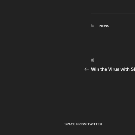
カ
NEWS
テ
ゴ
リ
ー
投
前
前
稿
の
Win the Virus w
投
ナ
稿
ビ
ゲ
ー
シ
SPACE PRISM TWITTER
ョ