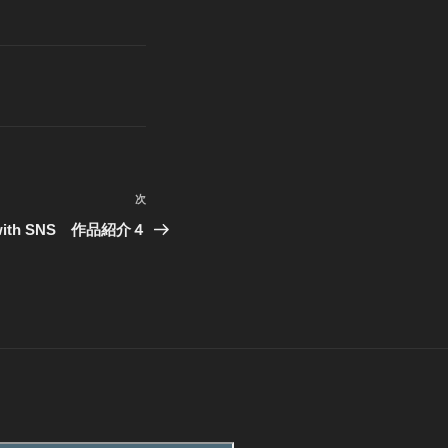
次
次
の
us with SNS 作品紹介４
投
稿