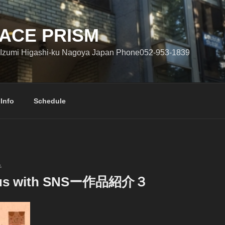
ACE PRISM
Izumi Higashi-ku Nagoya Japan Phone052-953-1839
 Info
Schedule
子
irus with SNSー作品紹介３