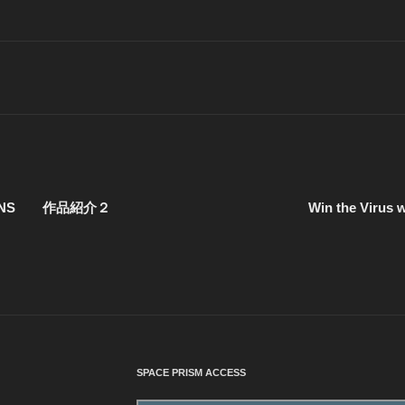
ith SNS 作品紹介２
Win the Vir
SPACE PRISM ACCESS