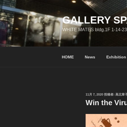
コ
ン
テ
GALLERY SP
ン
WHITE MATES bldg.1F 1-14-23
ツ
へ
ス
キ
HOME
News
Exhibition
ッ
プ
投
11月 7, 2020
投稿者:
高北章
稿
Win the V
日: