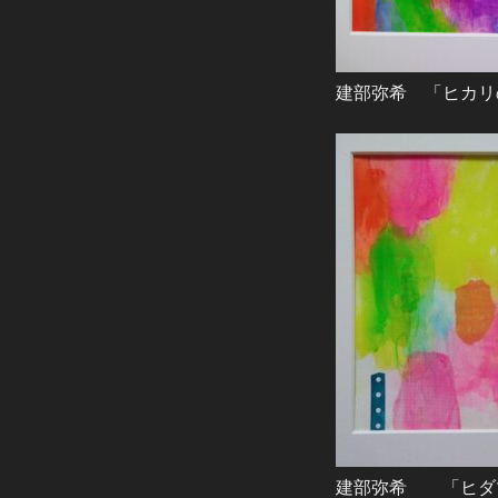
建部弥希 「ヒカリの
建部弥希 「ヒダマリ