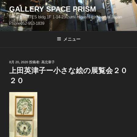
コ
GALLERY SPACE PRISM
ン
WHITE MATES bldg.1F 1-14-23Izumi Higashi-ku Nagoya Japan
テ
Phone052-953-1839
ン
ツ
メニュー
へ
ス
キ
ッ
投
8月 20, 2020
投稿者:
高北章子
稿
上田英津子ー小さな絵の展覧会２０
プ
日:
２０