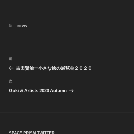
カ
NEWS
テ
ゴ
リ
ー
投
前
前
稿
の
吉田賢治ー小さな絵の展覧会２０２０
ナ
投
ビ
稿
次
次
ゲ
の
Goki & Artists 2020 Autumn
投
ー
稿
シ
ョ
ン
SPACE PRISM TWITTER