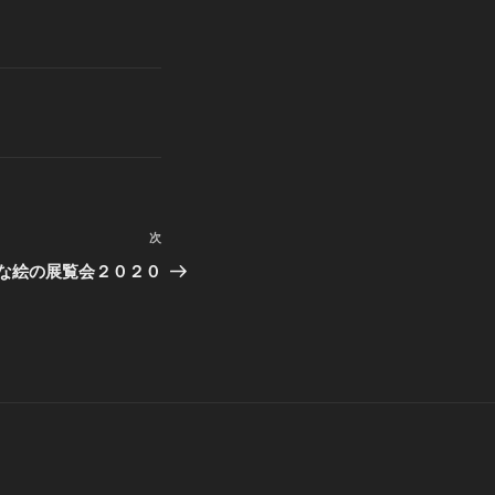
次
次
の
な絵の展覧会２０２０
投
稿