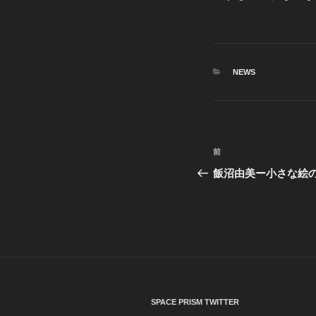
カ
NEWS
テ
ゴ
リ
ー
投
前
前
稿
の
飯沼由美ー小さな絵
投
ナ
稿
ビ
ゲ
ー
シ
SPACE PRISM TWITTER