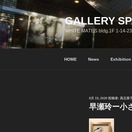
コ
ン
テ
GALLERY SP
ン
WHITE MATES bldg.1F 1-14-23
ツ
へ
ス
キ
HOME
News
Exhibition
ッ
プ
投
8月 19, 2020
投稿者:
高北章
稿
早瀬玲ー小
日: