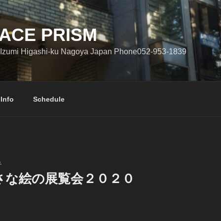
ACE PRISM
Izumi Higashi-ku Nagoya Japan Phone052-953-1839
 Info
Schedule
子
さな絵の展覧会２０２０