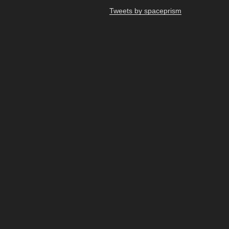
ョ
Tweets by spaceprism
ン