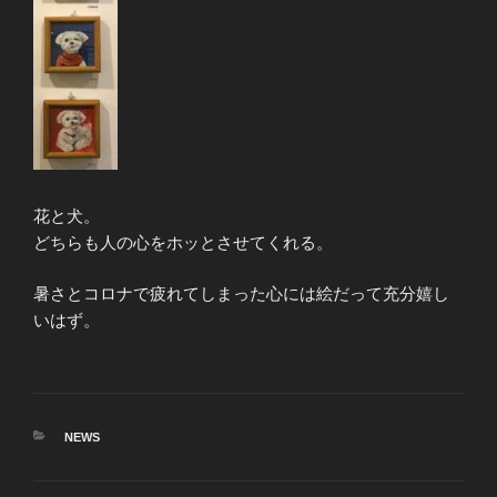
花と犬。
どちらも人の心をホッとさせてくれる。
暑さとコロナで疲れてしまった心には絵だって充分嬉し
いはず。
カ
NEWS
テ
ゴ
リ