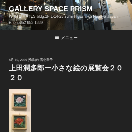
コ
GALLERY SPACE PRISM
ン
WHITE MATES bldg.1F 1-14-23Izumi Higashi-ku Nagoya Japan
テ
Phone052-953-1839
ン
ツ
メニュー
へ
ス
キ
ッ
投
8月 19, 2020
投稿者:
高北章子
稿
上田潤多郎ー小さな絵の展覧会２０
プ
日:
２０