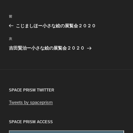
ー
投
前
前
稿
の
こじましほー小さな絵の展覧会２０２０
ナ
投
ビ
稿
次
次
ゲ
の
吉田賢治ー小さな絵の展覧会２０２０
投
ー
稿
シ
ョ
ン
SPACE PRISM TWITTER
Tweets by spaceprism
SPACE PRISM ACCESS