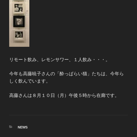
リモート飲み、レモンサワー、１人飲み・・・。
今年も高藤暁子さんの「酔っぱらい猫」たちは、今年ら
しく飲んでいます。
高藤さんは８月１０日（月）午後５時から在廊です。
カ
NEWS
テ