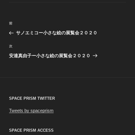
ゴ
リ
ー
投
前
前
稿
の
サノエミコー小さな絵の展覧会２０２０
ナ
投
ビ
稿
次
次
ゲ
の
安達真由子ー小さな絵の展覧会２０２０
投
ー
稿
シ
ョ
ン
SPACE PRISM TWITTER
Tweets by spaceprism
SPACE PRISM ACCESS