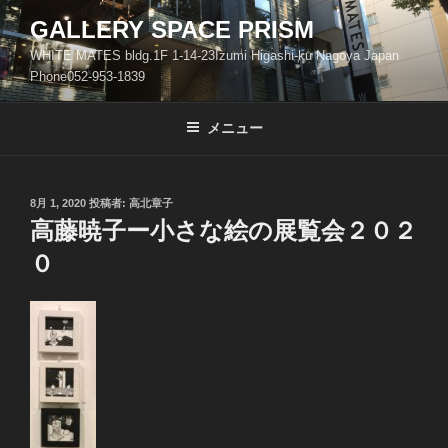
コ
GALLERY SPACE PRISM
ン
WHITE MATES bldg.1F 1-14-23Izumi Higashi-ku Nagoya Japan
テ
Phone052-953-1839
ン
ツ
メニュー
へ
ス
キ
ッ
投
8月 1, 2020
投稿者:
高北章子
稿
高藤暁子ー小さな絵の展覧会２０２
プ
日:
０