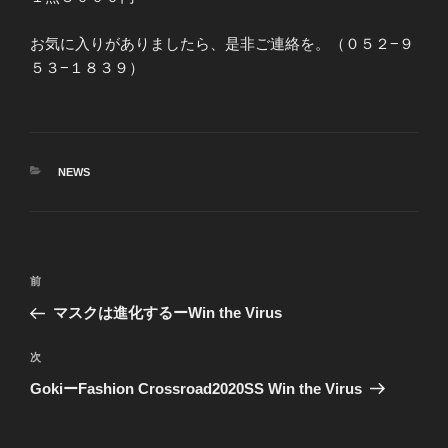
お気に入りがありましたら、是非ご連絡を。（０５２−９
５３−１８３９）
カ
NEWS
テ
ゴ
リ
ー
投
前
前
稿
の
マスクは進化するーWin the Virus
ナ
投
ビ
稿
次
次
ゲ
の
GokiーFashion Crossroad2020SS Win the Virus
投
ー
稿
シ