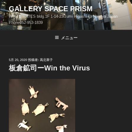
コ
GALLERY SPACE PRISM
ン
WHITE MATES bldg.1F 1-14-23Izumi Higashi-ku Nagoya Japan
テ
Phone052-953-1839
ン
ツ
メニュー
へ
ス
キ
ッ
投
5月 20, 2020
投稿者:
高北章子
稿
板倉鉱司ーWin the Virus
プ
日: