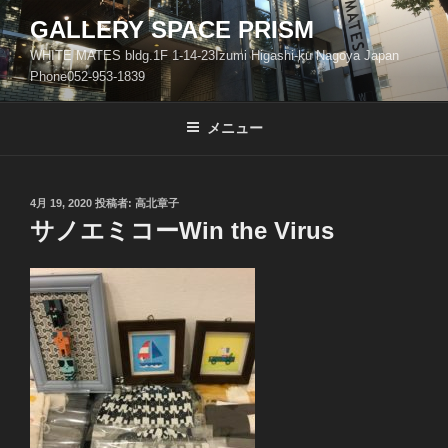
コ
GALLERY SPACE PRISM
ン
WHITE MATES bldg.1F 1-14-23Izumi Higashi-ku Nagoya Japan
テ
Phone052-953-1839
ン
ツ
メニュー
へ
ス
キ
ッ
投
4月 19, 2020
投稿者:
高北章子
稿
サノエミコーWin the Virus
プ
日: