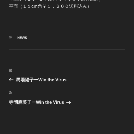
平面（１１cm角￥１，２００送料込み）
カ
NEWS
テ
ゴ
リ
ー
投
前
前
稿
の
馬場陽子ーWin the Virus
ナ
投
ビ
稿
次
次
ゲ
の
寺岡麻美子ーWin the Virus
投
ー
稿
シ
ョ
ン