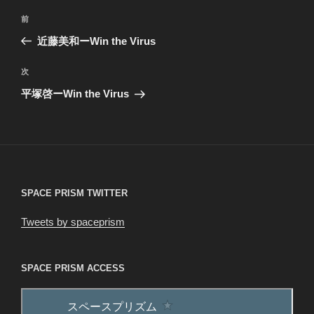
投
前
前
稿
の
近藤美和ーWin the Virus
ナ
投
ビ
稿
次
次
ゲ
の
平塚啓ーWin the Virus
投
ー
稿
シ
ョ
ン
SPACE PRISM TWITTER
Tweets by spaceprism
SPACE PRISM ACCESS