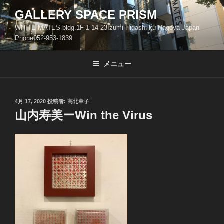
コ
GALLERY SPACE PRISM
ン
WHITE MATES bldg.1F 1-14-23Izumi Higashi-ku Nagoya Japan
テ
Phone052-953-1839
ン
ツ
メニュー
へ
ス
キ
ッ
投
4月 17, 2020
投稿者:
高北章子
稿
山内寿美ーWin the Virus
プ
日: