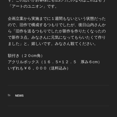
「アートのユニオン」です。
企画立案から実施までに１週間もないという状態だった
ので、旧作で構成するつもりでしたが、後日山内さんか
ら「旧作を送るつもりでしたが新作を作りたくなったの
で新作３点。みなさんに元気になってもらいたくて作り
ました」と。嬉しいです。みなさん観てください。
額付き（２０cm角）
アクリルボックス（１６．５×１２．５ 厚み６cm）
いずれも￥６，０００（送料込み）
カ
NEWS
テ
ゴ
リ
ー