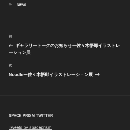
カ
NEWS
テ
ゴ
リ
ー
投
前
前
稿
の
ギャラリートークのお知らせー佐々木悟郎イラストレ
ナ
投
ーション展
ビ
稿
ゲ
次
次
の
ー
Noodleー佐々木悟郎イラストレーション展
投
シ
稿
ョ
ン
SPACE PRISM TWITTER
Tweets by spaceprism