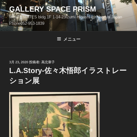
コ
GALLERY SPACE PRISM
ン
WHITE MATES bldg.1F 1-14-23Izumi Higashi-ku Nagoya Japan
テ
Phone052-953-1839
ン
ツ
メニュー
へ
ス
キ
ッ
投
3月 23, 2020
投稿者:
高北章子
稿
L.A.Story-佐々木悟郎イラストレー
プ
日:
ション展