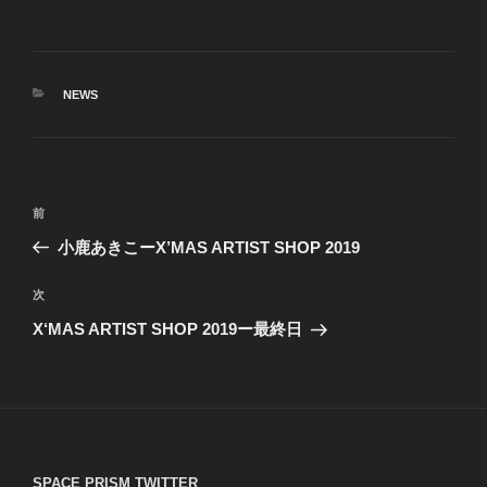
カ
NEWS
テ
ゴ
リ
ー
投
前
前
稿
の
小鹿あきこーX’MAS ARTIST SHOP 2019
ナ
投
ビ
稿
次
次
ゲ
の
X‘MAS ARTIST SHOP 2019ー最終日
投
ー
稿
シ
ョ
ン
SPACE PRISM TWITTER