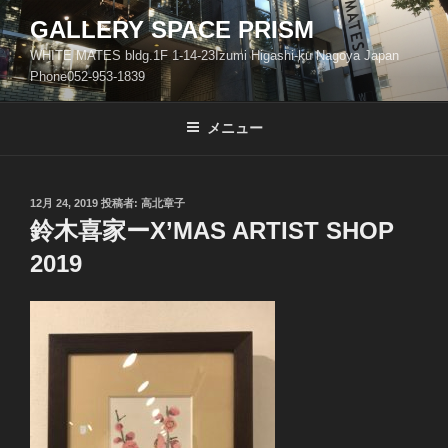
コ
GALLERY SPACE PRISM
ン
WHITE MATES bldg.1F 1-14-23Izumi Higashi-ku Nagoya Japan
テ
Phone052-953-1839
ン
ツ
メニュー
へ
ス
キ
ッ
投
12月 24, 2019
投稿者:
高北章子
稿
鈴木喜家ーX’MAS ARTIST SHOP
プ
日:
2019