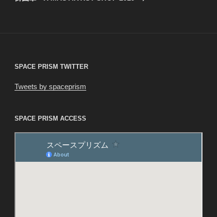
投
ー
稿
シ
ョ
ン
SPACE PRISM TWITTER
Tweets by spaceprism
SPACE PRISM ACCESS