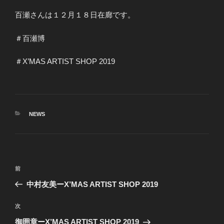
百瀬さんは１２月１８日在廊です。
＃百瀬博
＃X’MAS ARTIST SHOP 2019
カ
NEWS
テ
ゴ
リ
ー
投
前
前
稿
の
中村友美ーX’MAS ARTIST SHOP 2019
ナ
投
ビ
稿
次
次
ゲ
の
御囲章ーX’MAS ARTIST SHOP 2019