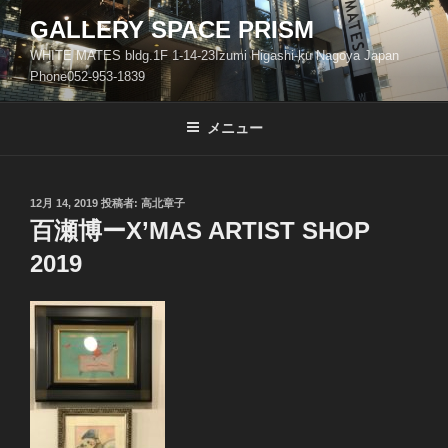
コ
GALLERY SPACE PRISM
ン
WHITE MATES bldg.1F 1-14-23Izumi Higashi-ku Nagoya Japan
テ
Phone052-953-1839
ン
ツ
メニュー
へ
ス
キ
ッ
投
12月 14, 2019
投稿者:
高北章子
稿
百瀬博ーX’MAS ARTIST SHOP
プ
日:
2019