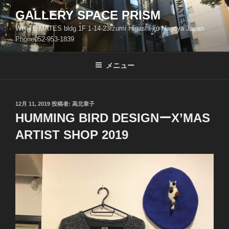
コ
GALLERY SPACE PRISM
ン
WHITE MATES bldg.1F 1-14-23Izumi Higashi-ku Nagoya Japan
テ
Phone052-953-1839
ン
ツ
メニュー
へ
ス
キ
ッ
投
12月 11, 2019
投稿者:
高北章子
稿
HUMMING BIRD DESIGNーX’MAS
プ
日:
ARTIST SHOP 2019