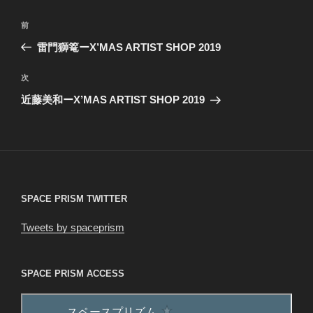
投
前
前
稿
の
雷門獅篭ーX’MAS ARTIST SHOP 2019
ナ
投
ビ
稿
次
次
ゲ
の
近藤美和ーX’MAS ARTIST SHOP 2019
投
ー
稿
シ
ョ
ン
SPACE PRISM TWITTER
Tweets by spaceprism
SPACE PRISM ACCESS